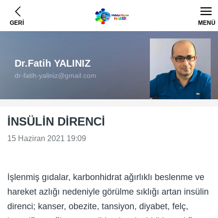
GERİ
MENÜ
Dr.Fatih YALINIZ
dr-fatih-yaliniz@gmail.com
İNSÜLİN DİRENCİ
15 Haziran 2021 19:09
İşlenmiş gıdalar, karbonhidrat ağırlıklı beslenme ve
hareket azlığı nedeniyle görülme sıklığı artan insülin
direnci; kanser, obezite, tansiyon, diyabet, felç,