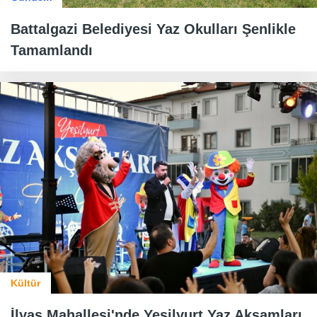
Battalgazi Belediyesi Yaz Okulları Şenlikle
Tamamlandı
Kültür
İlyas Mahallesi'nde Yeşilyurt Yaz Akşamları