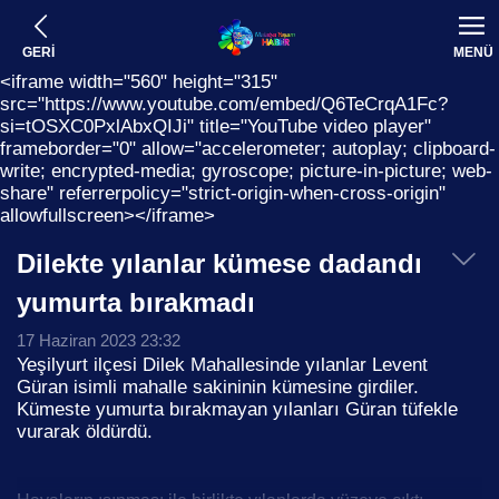
GERİ
MENÜ
<iframe width="560" height="315"
src="https://www.youtube.com/embed/Q6TeCrqA1Fc?
si=tOSXC0PxlAbxQIJi" title="YouTube video player"
frameborder="0" allow="accelerometer; autoplay; clipboard-
write; encrypted-media; gyroscope; picture-in-picture; web-
share" referrerpolicy="strict-origin-when-cross-origin"
allowfullscreen></iframe>
Dilekte yılanlar kümese dadandı
yumurta bırakmadı
17 Haziran 2023 23:32
Yeşilyurt ilçesi Dilek Mahallesinde yılanlar Levent
Güran isimli mahalle sakininin kümesine girdiler.
Kümeste yumurta bırakmayan yılanları Güran tüfekle
vurarak öldürdü.