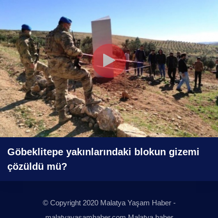
Göbeklitepe yakınlarındaki blokun gizemi
çözüldü mü?
© Copyright 2020 Malatya Yaşam Haber -
malatyayasamhaber.com Malatya haber