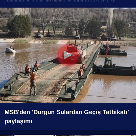
Havaların ısınması ile birlikte yılanlarda yüzeye çıktı.
Yeşilyurt ilçesi Dilek Mahallesi santral sokakta bulunan
Levent Güran’ın kümesine dadanan ve bahçeden
ayrılmayan yılanlar, kümeste yumurta bırakmadı. Kümesine
dadanan ve bahçeden ayrılmayan yılanlar için Güray, ‘tek
çare onları vurarak öldürmek olduğu’ ifade ederek yılanları
tüfekle vurdu. 2 yılanı vurduğunu söyleyen Güray,
bahçesinde tane daha yılan olduğunu belirtti.
Yorumlar (0)
MSB'den 'Durgun Sulardan Geçiş Tatbikatı'
paylaşımı