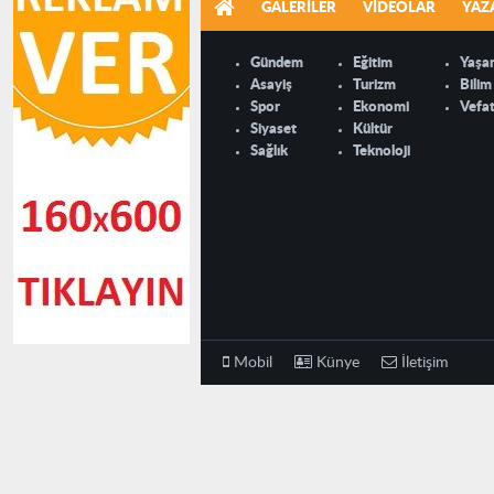
GALERILER
VIDEOLAR
YAZ
Gündem
Eğitim
Yaşa
Asayiş
Turizm
Bilim
Spor
Ekonomi
Vefat
Siyaset
Kültür
Sağlık
Teknoloji
Mobil
Künye
İletişim